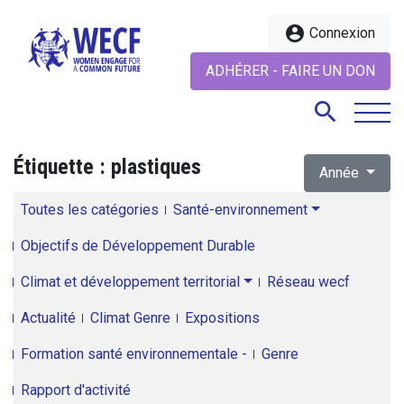
account_circle
Connexion
ADHÉRER - FAIRE UN DON
search
Étiquette :
plastiques
Année
search
Toutes les catégories
Santé-environnement
Objectifs de Développement Durable
Climat et développement territorial
Réseau wecf
Actualité
Climat Genre
Expositions
Formation santé environnementale -
Genre
Rapport d'activité