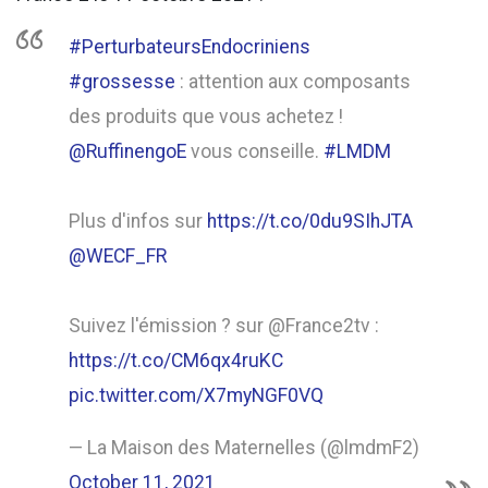
#PerturbateursEndocriniens
#grossesse
: attention aux composants
des produits que vous achetez !
@RuffinengoE
vous conseille.
#LMDM
Plus d'infos sur
https://t.co/0du9SIhJTA
@WECF_FR
Suivez l'émission ? sur @France2tv :
https://t.co/CM6qx4ruKC
pic.twitter.com/X7myNGF0VQ
— La Maison des Maternelles (@lmdmF2)
October 11, 2021