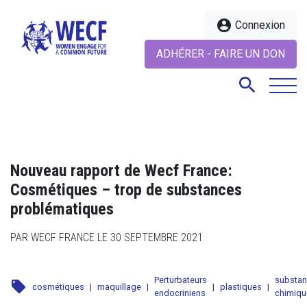
account_circle
Connexion
ADHÉRER - FAIRE UN DON
search
search
Nouveau rapport de Wecf France:
Cosmétiques – trop de substances
problématiques
PAR WECF FRANCE LE 30 SEPTEMBRE 2021
Perturbateurs
substa
local_offer
cosmétiques
|
maquillage
|
|
plastiques
|
endocriniens
chimiqu