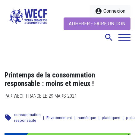
account_circle
Connexion
ADHÉRER - FAIRE UN DON
search
search
Printemps de la consommation
responsable : moins et mieux !
PAR WECF FRANCE LE 29 MARS 2021
consommation
local_offer
|
Environnement
|
numérique
|
plastiques
|
pollu
responsable