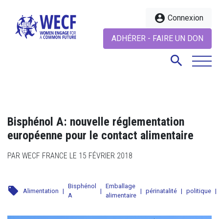
account_circle
Connexion
ADHÉRER - FAIRE UN DON
search
search
Bisphénol A: nouvelle réglementation
européenne pour le contact alimentaire
PAR WECF FRANCE LE 15 FÉVRIER 2018
Bisphénol
Emballage
local_offer
Alimentation
|
|
|
périnatalité
|
politique
|
A
alimentaire