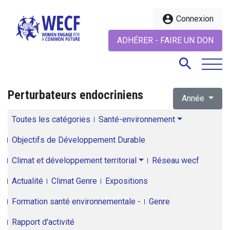
account_circle
Connexion
ADHÉRER - FAIRE UN DON
search
Perturbateurs endocriniens
Année
search
Toutes les catégories
Santé-environnement
Objectifs de Développement Durable
Climat et développement territorial
Réseau wecf
Actualité
Climat Genre
Expositions
Formation santé environnementale -
Genre
Rapport d'activité