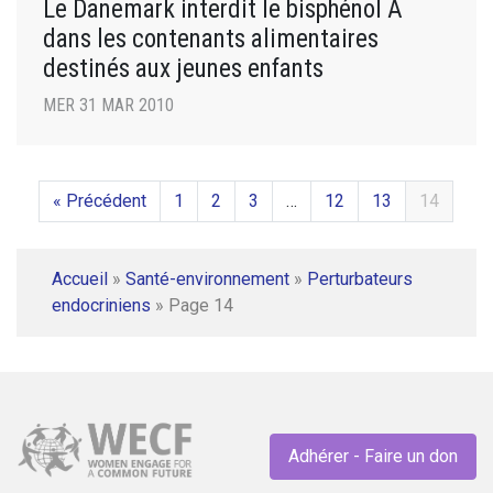
Le Danemark interdit le bisphénol A
dans les contenants alimentaires
destinés aux jeunes enfants
MER 31 MAR 2010
« Précédent
1
2
3
…
12
13
14
Accueil
»
Santé-environnement
»
Perturbateurs
endocriniens
»
Page 14
Adhérer - Faire un don