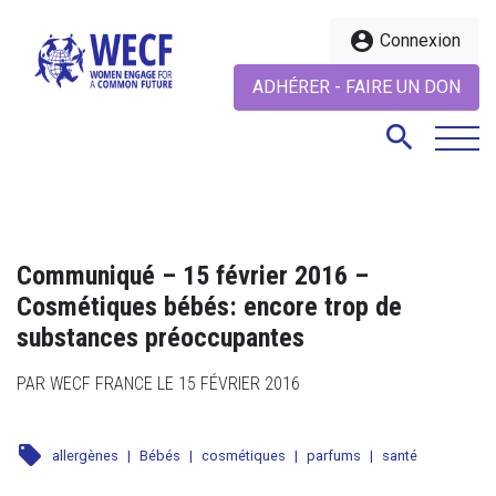
account_circle
Connexion
ADHÉRER - FAIRE UN DON
search
search
Communiqué – 15 février 2016 –
Cosmétiques bébés: encore trop de
substances préoccupantes
PAR WECF FRANCE LE 15 FÉVRIER 2016
local_offer
allergènes
|
Bébés
|
cosmétiques
|
parfums
|
santé