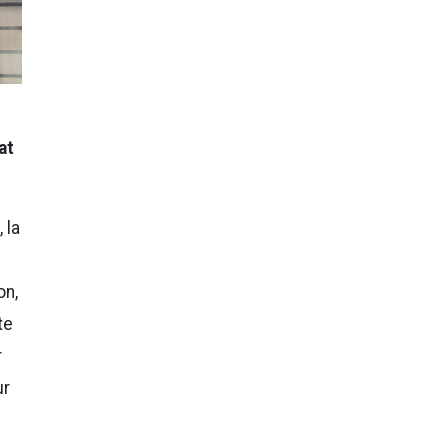
at
 la
on,
te
r
ur