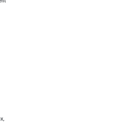
ent
x,