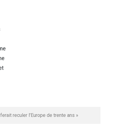
s
nne
ne
et
rait reculer l’Europe de trente ans »