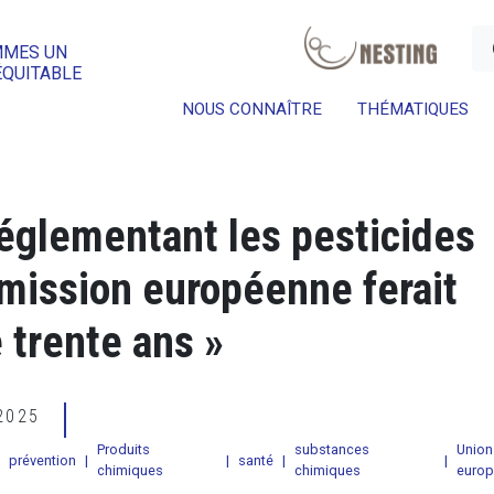
a
MMES UN
ÉQUITABLE
NOUS CONNAÎTRE
THÉMATIQUES
églementant les pesticides
mission européenne ferait
 trente ans »
 2025
Produits
substances
Union
prévention
|
|
santé
|
|
chimiques
chimiques
euro