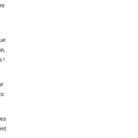
re
que
on,
 !
r
ur
ts
les
ent