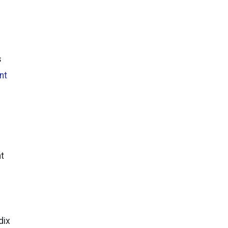
s
nt
t
dix