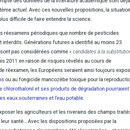
 compte des données de la littérature académique sont déjà
stème actuel. Avec ces nouvelles propositions, la situatio
plus difficile de faire entendre la science.
des réexamens périodiques que nombre de pesticides
 interdits. Générations futures a identifié au moins 23
e sont pas considérées comme
« candidates à la substitutio
epuis 2011 en raison de risques révélés au cours de
de réexamen, les Européens seraient ainsi toujours expo
os
ou au fongicide mancozèbe toxique pour la reproducti
e chlorothalonil et ses produits de dégradation pourraient
s eaux souterraines et l’eau potable
.
xposer les agriculteurs et les riverains des champs traité
leur santé… Avec les dispositions proposées par la