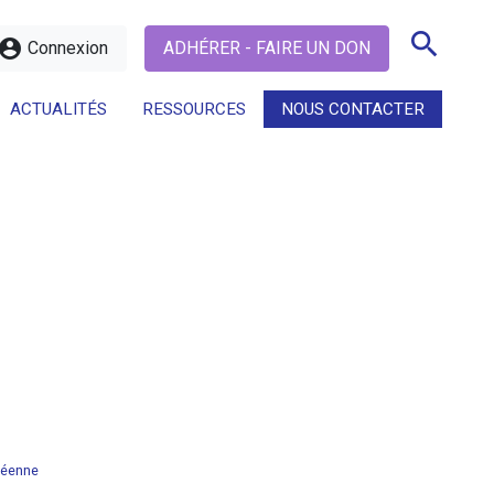
search
ccount_circle
Connexion
ADHÉRER - FAIRE UN DON
ACTUALITÉS
RESSOURCES
NOUS CONTACTER
search
péenne