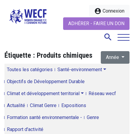
account_circle
Connexion
ADHÉRER - FAIRE UN DON
search
Étiquette :
Produits chimiques
Année
search
Toutes les catégories
Santé-environnement
Objectifs de Développement Durable
Climat et développement territorial
Réseau wecf
Actualité
Climat Genre
Expositions
Formation santé environnementale -
Genre
Rapport d'activité