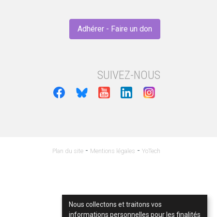
Adhérer - Faire un don
SUIVEZ-NOUS
-
-
Plan du site
Mentions légales
YoTech
Nous collectons et traitons vos
informations personnelles pour les finalités