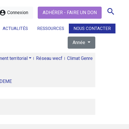
search
ccount_circle
Connexion
ADHÉRER - FAIRE UN DON
ACTUALITÉS
RESSOURCES
NOUS CONTACTER
Année
search
nt territorial
Réseau wecf
Climat Genre
ADEME