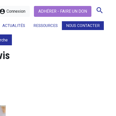
search
ccount_circle
Connexion
ADHÉRER - FAIRE UN DON
ACTUALITÉS
RESSOURCES
NOUS CONTACTER
erche
search
vis