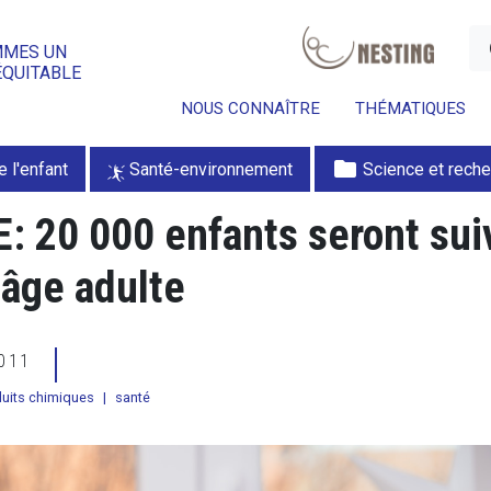
a
MMES UN
ÉQUITABLE
NOUS CONNAÎTRE
THÉMATIQUES
folder
e l'enfant
Santé-environnement
Science et rech
: 20 000 enfants seront sui
’âge adulte
2011
uits chimiques
|
santé