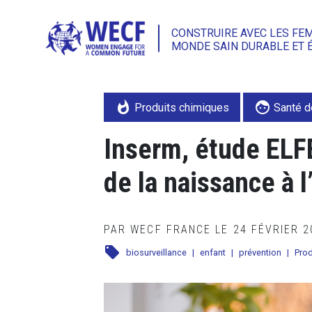
CONSTRUIRE AVEC LES FE
MONDE SAIN DURABLE ET 
whatshot
face
Produits chimiques
Santé d
Inserm, étude ELFE
de la naissance à l
PAR WECF FRANCE LE 24 FÉVRIER 
local_offer
biosurveillance
|
enfant
|
prévention
|
Prod