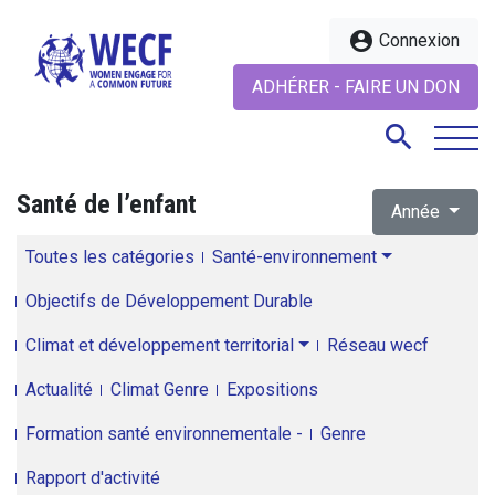
account_circle
Connexion
ADHÉRER - FAIRE UN DON
search
Santé de l’enfant
Année
search
Toutes les catégories
Santé-environnement
Objectifs de Développement Durable
Climat et développement territorial
Réseau wecf
Actualité
Climat Genre
Expositions
Formation santé environnementale -
Genre
Rapport d'activité