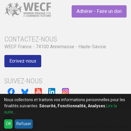
Adhérer - Faire un don
CONTACTEZ-NOUS
WECF France - 74100 Annemasse - Haute-Savoie
Ecrivez-nous
SUIVEZ-NOUS
Nous collectons et traitons vos informations personnelles pour les
finalités suivantes:
Sécurité, Fonctionnalité, Analyses
.
Lire la
suite...
language
OK
Refuser
-
-
Plan du site
Mentions légales
YoTech