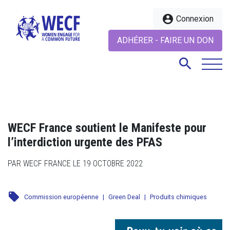
account_circle
Connexion
ADHÉRER - FAIRE UN DON
search
search
WECF France soutient le Manifeste pour
l’interdiction urgente des PFAS
PAR WECF FRANCE LE 19 OCTOBRE 2022
local_offer
Commission européenne
|
Green Deal
|
Produits chimiques