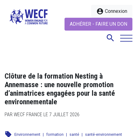
account_circle
Connexion
ADHÉRER - FAIRE UN DON
search
search
Clôture de la formation Nesting à
Annemasse : une nouvelle promotion
d’animatrices engagées pour la santé
environnementale
PAR WECF FRANCE LE 7 JUILLET 2026
local_offer
Environnement
|
formation
|
santé
|
santé-environnement