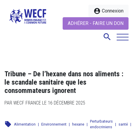
account_circle
Connexion
ADHÉRER - FAIRE UN DON
search
search
Tribune – De l’hexane dans nos aliments :
le scandale sanitaire que les
consommateurs ignorent
PAR WECF FRANCE LE 16 DÉCEMBRE 2025
Perturbateurs
local_offer
Alimentation
|
Environnement
|
hexane
|
|
santé
|
endocriniens