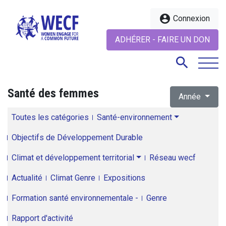
account_circle
Connexion
ADHÉRER - FAIRE UN DON
search
Santé des femmes
Année
search
Toutes les catégories
Santé-environnement
Objectifs de Développement Durable
Climat et développement territorial
Réseau wecf
Actualité
Climat Genre
Expositions
Formation santé environnementale -
Genre
Rapport d'activité