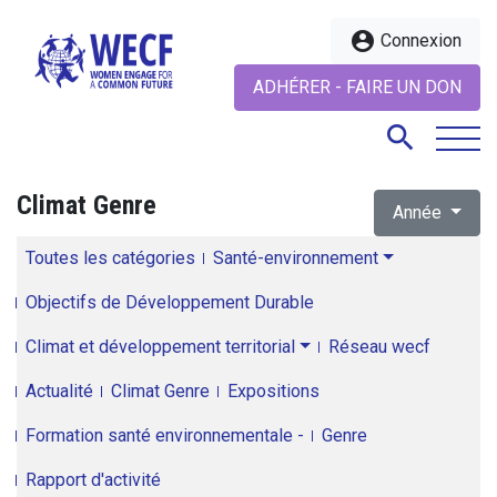
account_circle
Connexion
ADHÉRER - FAIRE UN DON
search
Climat Genre
Année
search
Toutes les catégories
Santé-environnement
Objectifs de Développement Durable
Climat et développement territorial
Réseau wecf
Actualité
Climat Genre
Expositions
Formation santé environnementale -
Genre
Rapport d'activité