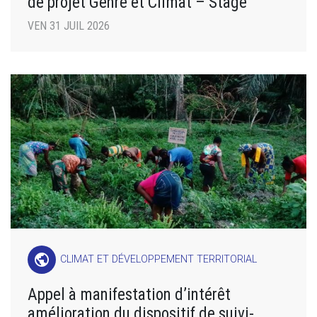
de projet Genre et Climat – Stage
VEN 31 JUIL 2026
public
CLIMAT ET DÉVELOPPEMENT TERRITORIAL
Appel à manifestation d’intérêt
amélioration du dispositif de suivi-