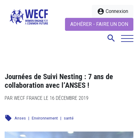
account_circle
Connexion
ADHÉRER - FAIRE UN DON
search
search
Journées de Suivi Nesting : 7 ans de
collaboration avec l’ANSES !
PAR WECF FRANCE LE 16 DÉCEMBRE 2019
local_offer
Anses
|
Environnement
|
santé