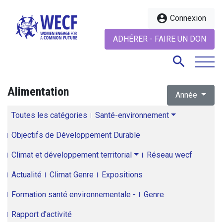
account_circle
Connexion
ADHÉRER - FAIRE UN DON
search
Alimentation
Année
search
Toutes les catégories
Santé-environnement
Objectifs de Développement Durable
Climat et développement territorial
Réseau wecf
Actualité
Climat Genre
Expositions
Formation santé environnementale -
Genre
Rapport d'activité