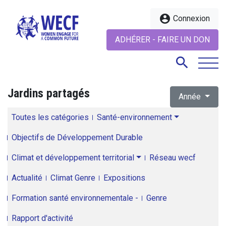
account_circle
Connexion
ADHÉRER - FAIRE UN DON
search
Jardins partagés
Année
search
Toutes les catégories
Santé-environnement
Objectifs de Développement Durable
Climat et développement territorial
Réseau wecf
Actualité
Climat Genre
Expositions
Formation santé environnementale -
Genre
Rapport d'activité