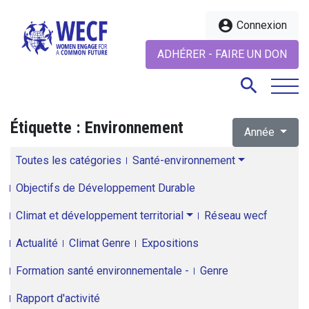
account_circle
Connexion
ADHÉRER - FAIRE UN DON
search
Étiquette :
Environnement
Année
search
Toutes les catégories
Santé-environnement
Objectifs de Développement Durable
Climat et développement territorial
Réseau wecf
Actualité
Climat Genre
Expositions
Formation santé environnementale -
Genre
Rapport d'activité