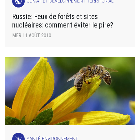
public
CLIMAT ET DÉVELOPPEMENT TERRITORIAL
Russie: Feux de forêts et sites
nucléaires: comment éviter le pire?
MER 11 AOÛT 2010
SANTÉ-ENVIRONNEMENT