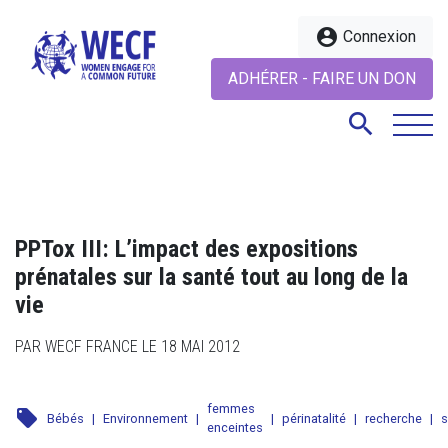
account_circle
Connexion
ADHÉRER - FAIRE UN DON
search
search
PPTox III: L’impact des expositions
prénatales sur la santé tout au long de la
vie
PAR WECF FRANCE LE 18 MAI 2012
femmes
local_offer
Bébés
|
Environnement
|
|
périnatalité
|
recherche
|
s
enceintes