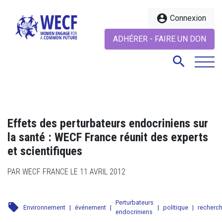
account_circle
Connexion
ADHÉRER - FAIRE UN DON
search
search
Effets des perturbateurs endocriniens sur
la santé : WECF France réunit des experts
et scientifiques
PAR WECF FRANCE LE 11 AVRIL 2012
Perturbateurs
local_offer
Environnement
|
événement
|
|
politique
|
recherc
endocriniens