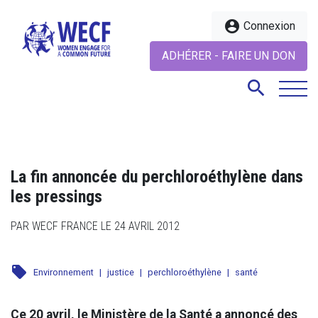
account_circle
Connexion
ADHÉRER - FAIRE UN DON
search
search
La fin annoncée du perchloroéthylène dans
les pressings
PAR WECF FRANCE LE 24 AVRIL 2012
local_offer
Environnement
|
justice
|
perchloroéthylène
|
santé
Ce 20 avril, le Ministère de la Santé a annoncé des