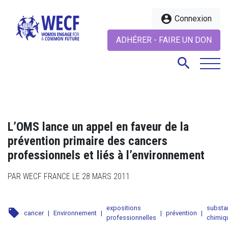
account_circle
Connexion
ADHÉRER - FAIRE UN DON
search
search
L’OMS lance un appel en faveur de la
prévention primaire des cancers
professionnels et liés à l’environnement
PAR WECF FRANCE LE 28 MARS 2011
expositions
substa
local_offer
cancer
|
Environnement
|
|
prévention
|
professionnelles
chimiq