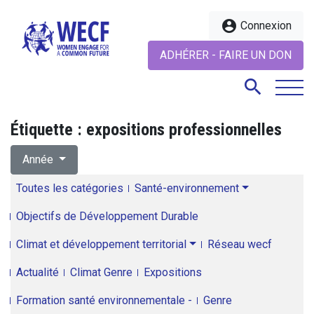
account_circle
Connexion
ADHÉRER - FAIRE UN DON
search
Étiquette :
expositions professionnelles
search
Année
Toutes les catégories
Santé-environnement
Objectifs de Développement Durable
Climat et développement territorial
Réseau wecf
Actualité
Climat Genre
Expositions
Formation santé environnementale -
Genre