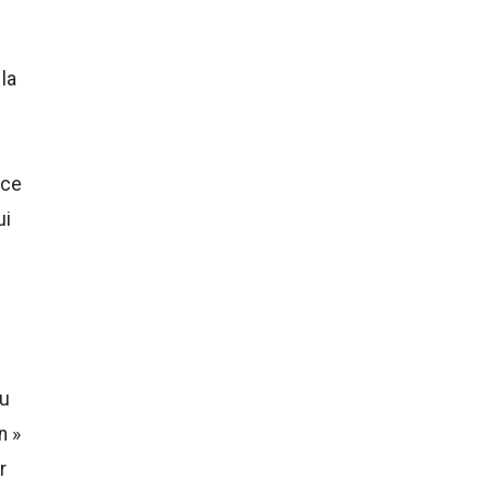
la
 ce
ui
du
n »
r