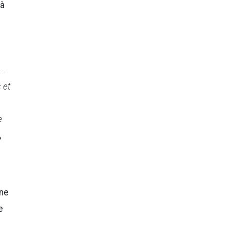
 à
A…
 et
e
,
 ne
e