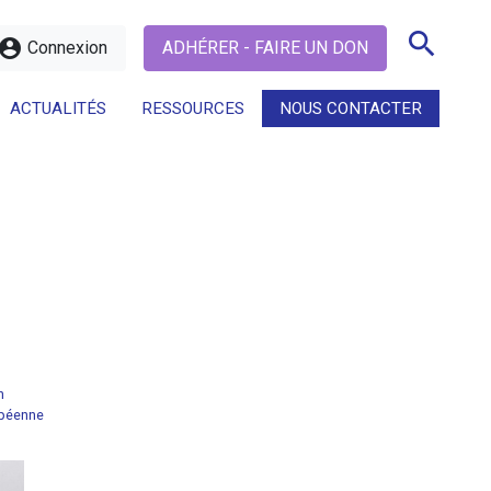
search
ccount_circle
Connexion
ADHÉRER - FAIRE UN DON
ACTUALITÉS
RESSOURCES
NOUS CONTACTER
search
n
péenne