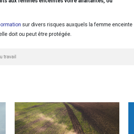
rdits aux femmes enceintes voire allaitantes, ou
nformation
sur divers risques auxquels la femme enceinte
lle doit ou peut être protégée.
 travail