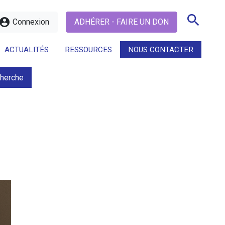
search
ccount_circle
Connexion
ADHÉRER - FAIRE UN DON
ACTUALITÉS
RESSOURCES
NOUS CONTACTER
cherche
search