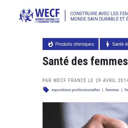
CONSTRUIRE AVEC LES FE
MONDE SAIN DURABLE ET 
whatshot
pregnant_woman
Produits chimiques
Santé 
Santé des femmes 
PAR WECF FRANCE LE 29 AVRIL 20
local_offer
expositions professionnelles
|
femmes
|
f