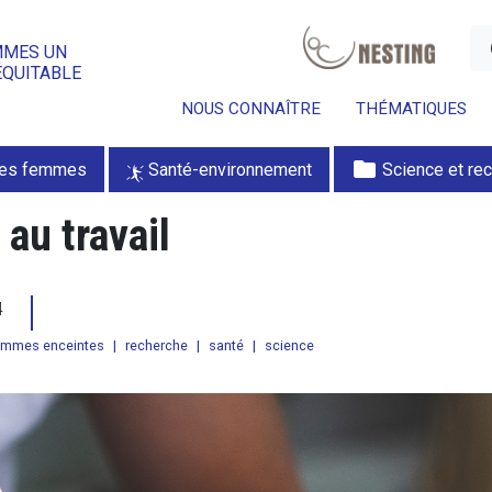
a
MMES UN
ÉQUITABLE
NOUS CONNAÎTRE
THÉMATIQUES
folder
des femmes
Santé-environnement
Science et re
au travail
14
emmes enceintes
|
recherche
|
santé
|
science