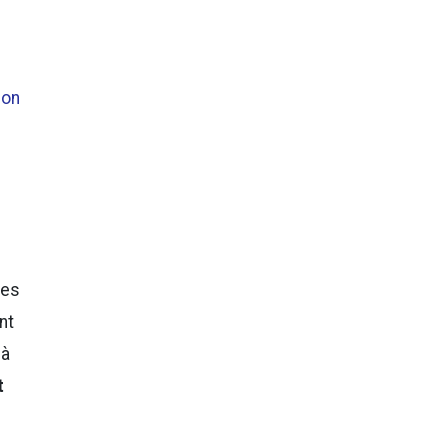
ion
les
nt
 à
t