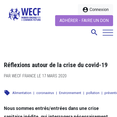
account_circle
Connexion
ADHÉRER - FAIRE UN DON
search
search
Réflexions autour de la crise du covid-19
PAR WECF FRANCE LE 17 MARS 2020
local_offer
Alimentation
|
coronavirus
|
Environnement
|
pollution
|
prévent
Nous sommes entrés/entrées dans une crise
sanitaire inédite, qui interrogera nécessairement