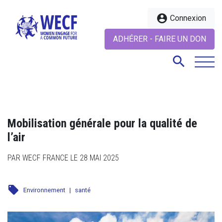
account_circle
Connexion
ADHÉRER - FAIRE UN DON
search
search
Mobilisation générale pour la qualité de
l’air
PAR WECF FRANCE LE 28 MAI 2025
local_offer
Environnement
|
santé