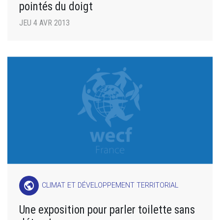
pointés du doigt
JEU 4 AVR 2013
public
CLIMAT ET DÉVELOPPEMENT TERRITORIAL
Une exposition pour parler toilette sans