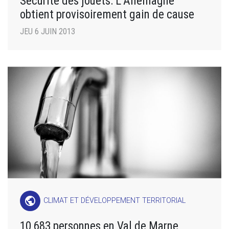
Sécurité des jouets: L’Allemagne
obtient provisoirement gain de cause
JEU 6 JUIN 2013
public
CLIMAT ET DÉVELOPPEMENT TERRITORIAL
10 683 personnes en Val de Marne