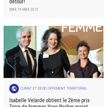
détour!
MAR 19 MAR 2013
public
CLIMAT ET DÉVELOPPEMENT TERRITORIAL
Isabelle Velarde obtient le 2ème prix
Terre de femmes Yves Rocher projet