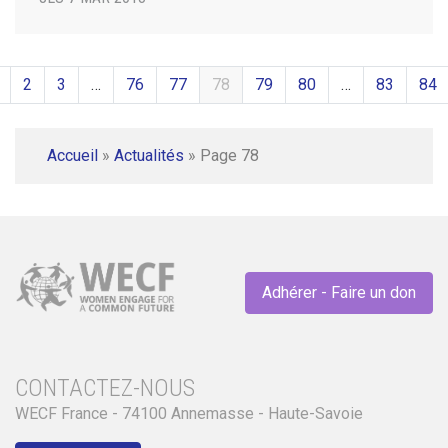
2
3
…
76
77
78
79
80
…
83
84
Accueil
»
Actualités
»
Page 78
Adhérer - Faire un don
CONTACTEZ-NOUS
WECF France - 74100 Annemasse - Haute-Savoie