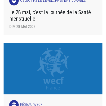
spa
OBJECTIFS DE DÉVELOPPEMENT DURABLE
Le 28 mai, c’est la journée de la Santé
menstruelle !
DIM 28 MAI 2023
language
RÉSEAU WECF