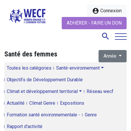
account_circle
Connexion
ADHÉRER - FAIRE UN DON
search
Santé des femmes
Année
search
Toutes les catégories
Santé-environnement
Objectifs de Développement Durable
Climat et développement territorial
Réseau wecf
Actualité
Climat Genre
Expositions
Formation santé environnementale -
Genre
Rapport d'activité