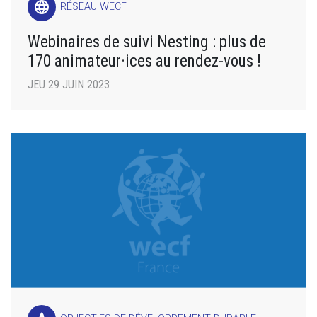
language
RÉSEAU WECF
Webinaires de suivi Nesting : plus de
170 animateur·ices au rendez-vous !
JEU 29 JUIN 2023