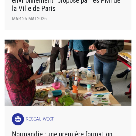
environnement” proposé par les PMI de
la Ville de Paris
MAR 26 MAI 2026
language
RÉSEAU WECF
Normandie : une première formation