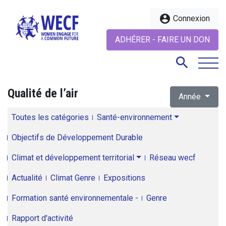
account_circle
Connexion
ADHÉRER - FAIRE UN DON
search
Qualité de l’air
Année
search
Toutes les catégories
Santé-environnement
Objectifs de Développement Durable
Climat et développement territorial
Réseau wecf
Actualité
Climat Genre
Expositions
Formation santé environnementale -
Genre
Rapport d'activité