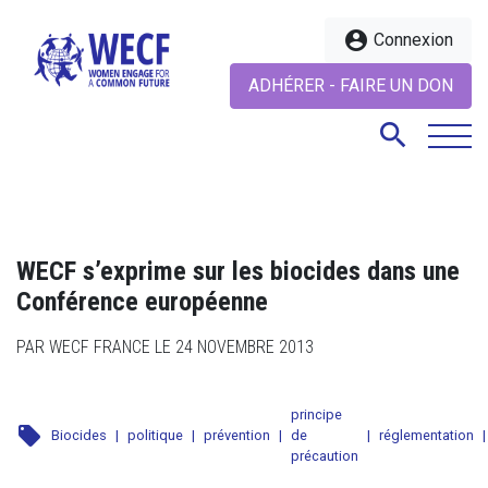
account_circle
Connexion
ADHÉRER - FAIRE UN DON
search
search
WECF s’exprime sur les biocides dans une
Conférence européenne
PAR WECF FRANCE LE 24 NOVEMBRE 2013
principe
local_offer
Biocides
|
politique
|
prévention
|
de
|
réglementation
|
précaution