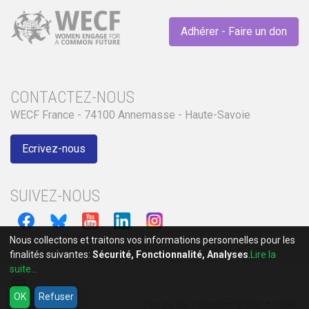
Adhérer - Faire un don
CONTACTEZ-NOUS
WECF France - 74100 Annemasse - Haute-Savoie
Ecrivez-nous
SUIVEZ-NOUS
Nous collectons et traitons vos informations personnelles pour les
finalités suivantes:
Sécurité, Fonctionnalité, Analyses
.
Lire la
suite...
language
OK
Refuser
-
-
Plan du site
Mentions légales
YoTech