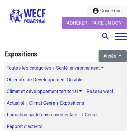
account_circle
Connexion
ADHÉRER - FAIRE UN DON
search
Expositions
Année
search
Toutes les catégories
Santé-environnement
Objectifs de Développement Durable
Climat et développement territorial
Réseau wecf
Actualité
Climat Genre
Expositions
Formation santé environnementale -
Genre
Rapport d'activité