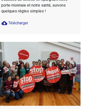
porte-monnaie et notre santé, suivons
quelques règles simples !
cloud_download
Télécharger