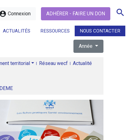
search
ccount_circle
Connexion
ADHÉRER - FAIRE UN DON
ACTUALITÉS
RESSOURCES
NOUS CONTACTER
Année
search
nt territorial
Réseau wecf
Actualité
ADEME