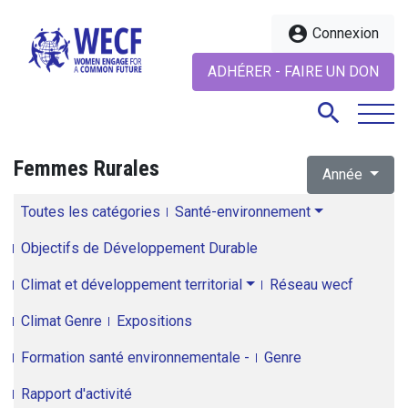
account_circle
Connexion
ADHÉRER - FAIRE UN DON
search
Femmes Rurales
Année
search
Toutes les catégories
Santé-environnement
Objectifs de Développement Durable
Climat et développement territorial
Réseau wecf
Climat Genre
Expositions
Formation santé environnementale -
Genre
Rapport d'activité