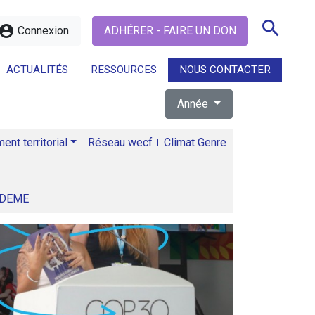
search
ccount_circle
Connexion
ADHÉRER - FAIRE UN DON
ACTUALITÉS
RESSOURCES
NOUS CONTACTER
Année
search
nt territorial
Réseau wecf
Climat Genre
ADEME