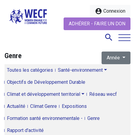
account_circle
Connexion
ADHÉRER - FAIRE UN DON
search
Genre
Année
search
Toutes les catégories
Santé-environnement
Objectifs de Développement Durable
Climat et développement territorial
Réseau wecf
Actualité
Climat Genre
Expositions
Formation santé environnementale -
Genre
Rapport d'activité