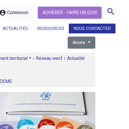
search
ccount_circle
Connexion
ADHÉRER - FAIRE UN DON
ACTUALITÉS
RESSOURCES
NOUS CONTACTER
Année
search
nt territorial
Réseau wecf
Actualité
ADEME