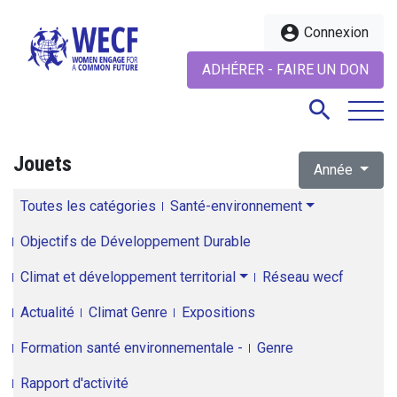
account_circle
Connexion
ADHÉRER - FAIRE UN DON
search
Jouets
Année
search
Toutes les catégories
Santé-environnement
Objectifs de Développement Durable
Climat et développement territorial
Réseau wecf
Actualité
Climat Genre
Expositions
Formation santé environnementale -
Genre
Rapport d'activité