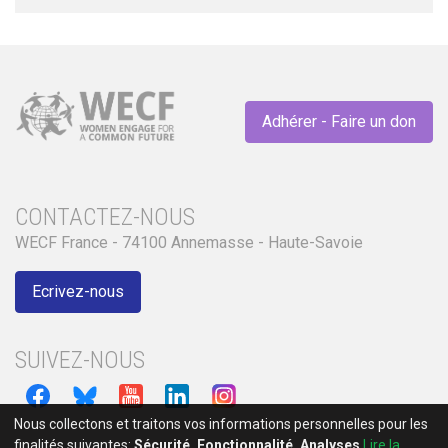
Adhérer - Faire un don
CONTACTEZ-NOUS
WECF France - 74100 Annemasse - Haute-Savoie
Ecrivez-nous
SUIVEZ-NOUS
Nous collectons et traitons vos informations personnelles pour les
finalités suivantes:
Sécurité, Fonctionnalité, Analyses
.
Lire la