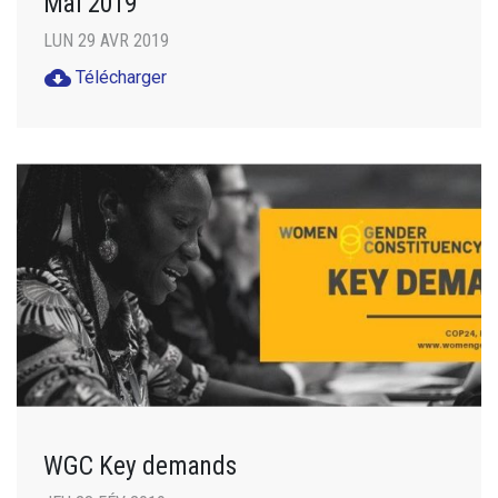
Mai 2019
LUN 29 AVR 2019
cloud_download
Télécharger
WGC Key demands