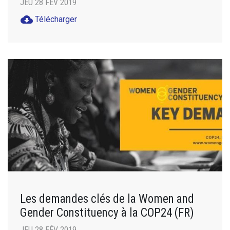
JEU 28 FÉV 2019
cloud_download
Télécharger
Les demandes clés de la Women and
Gender Constituency à la COP24 (FR)
JEU 28 FÉV 2019