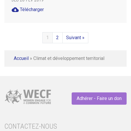
cloud_download
Télécharger
1
2
Suivant »
Accueil
»
Climat et développement territorial
Adhérer - Faire un don
CONTACTEZ-NOUS