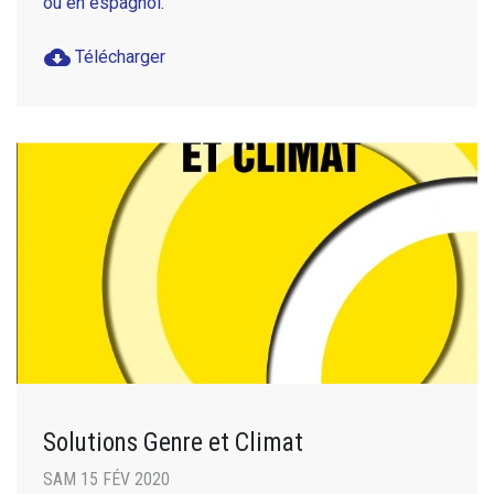
ou en espagnol
.
cloud_download
Télécharger
Solutions Genre et Climat
SAM 15 FÉV 2020