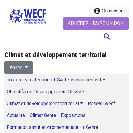
account_circle
Connexion
ADHÉRER - FAIRE UN DON
search
Climat et développement territorial
search
Année
Toutes les catégories
Santé-environnement
Objectifs de Développement Durable
Climat et développement territorial
Réseau wecf
Actualité
Climat Genre
Expositions
Formation santé environnementale -
Genre