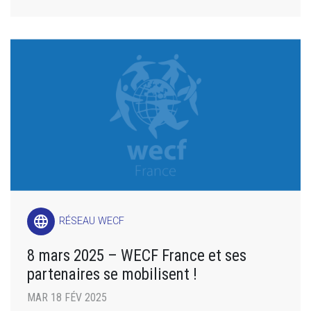
language
RÉSEAU WECF
8 mars 2025 – WECF France et ses
partenaires se mobilisent !
MAR 18 FÉV 2025