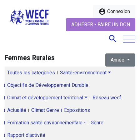
account_circle
Connexion
ADHÉRER - FAIRE UN DON
search
Femmes Rurales
Année
search
Toutes les catégories
Santé-environnement
Objectifs de Développement Durable
Climat et développement territorial
Réseau wecf
Actualité
Climat Genre
Expositions
Formation santé environnementale -
Genre
Rapport d'activité