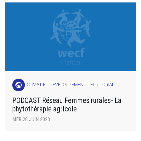
public
CLIMAT ET DÉVELOPPEMENT TERRITORIAL
PODCAST Réseau Femmes rurales- La
phytothérapie agricole
MER 28 JUIN 2023