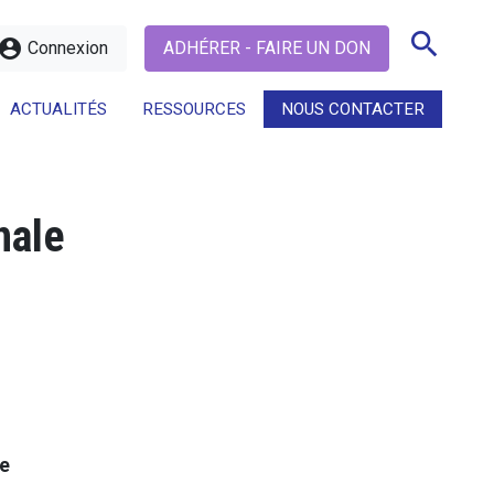
search
ccount_circle
Connexion
ADHÉRER - FAIRE UN DON
ACTUALITÉS
RESSOURCES
NOUS CONTACTER
search
nale
le