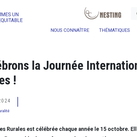
a
MMES UN
ÉQUITABLE
NOUS CONNAÎTRE
THÉMATIQUES
ébrons la Journée Internatio
es !
 2024
uralité
s Rurales est célébrée chaque année le 15 octobre. El