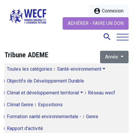
account_circle
Connexion
ADHÉRER - FAIRE UN DON
search
Tribune ADEME
Année
search
Toutes les catégories
Santé-environnement
Objectifs de Développement Durable
Climat et développement territorial
Réseau wecf
Climat Genre
Expositions
Formation santé environnementale -
Genre
Rapport d'activité