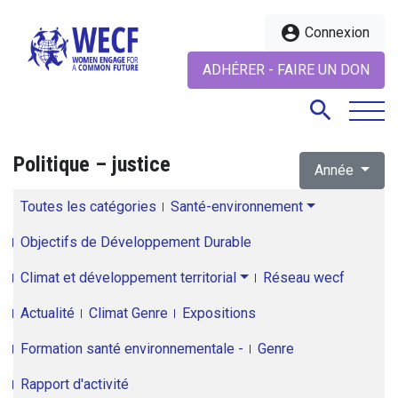
account_circle
Connexion
ADHÉRER - FAIRE UN DON
search
Politique – justice
Année
search
Toutes les catégories
Santé-environnement
Objectifs de Développement Durable
Climat et développement territorial
Réseau wecf
Actualité
Climat Genre
Expositions
Formation santé environnementale -
Genre
Rapport d'activité