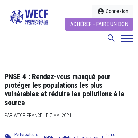
account_circle
Connexion
ADHÉRER - FAIRE UN DON
search
search
PNSE 4 : Rendez-vous manqué pour
protéger les populations les plus
vulnérables et réduire les pollutions à la
source
PAR WECF FRANCE LE 7 MAI 2021
Perturbateurs
santé
local_offer
|
PNSE
|
pollution
|
prévention
|