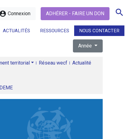
search
ccount_circle
Connexion
ADHÉRER - FAIRE UN DON
ACTUALITÉS
RESSOURCES
NOUS CONTACTER
Année
search
nt territorial
Réseau wecf
Actualité
ADEME