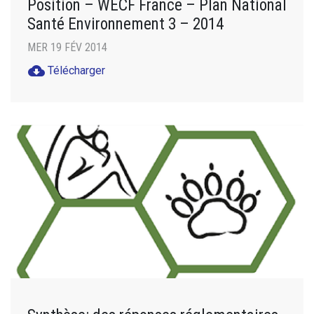
Position – WECF France – Plan National
Santé Environnement 3 – 2014
MER 19 FÉV 2014
cloud_download
Télécharger