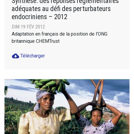
Synthèse: des réponses réglementaires
adéquates au défi des perturbateurs
endocriniens – 2012
DIM 19 FÉV 2012
Adaptation en français de la position de l’ONG
britannique CHEMTrust
cloud_download
Télécharger