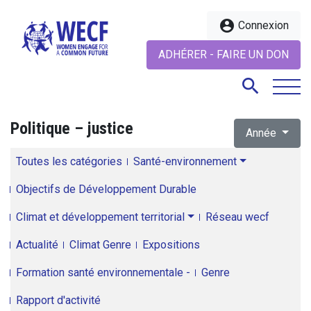
account_circle
Connexion
ADHÉRER - FAIRE UN DON
search
Politique – justice
Année
search
Toutes les catégories
Santé-environnement
Objectifs de Développement Durable
Climat et développement territorial
Réseau wecf
Actualité
Climat Genre
Expositions
Formation santé environnementale -
Genre
Rapport d'activité