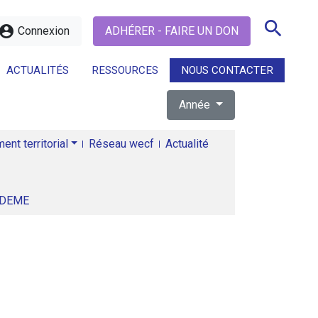
search
ccount_circle
Connexion
ADHÉRER - FAIRE UN DON
ACTUALITÉS
RESSOURCES
NOUS CONTACTER
Année
search
nt territorial
Réseau wecf
Actualité
ADEME