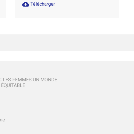
cloud_download
Télécharger
C LES FEMMES UN MONDE
 ÉQUITABLE
oie