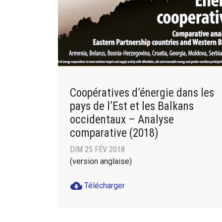
Coopératives d’énergie dans les
pays de l’Est et les Balkans
occidentaux – Analyse
comparative (2018)
DIM 25 FÉV 2018
(version anglaise)
cloud_download
Télécharger