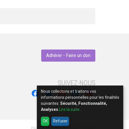
Adhérer - Faire un don
SUIVEZ-NOUS
Nous collectons et traitons vos
informations personnelles pour les finalités
suivantes:
Sécurité, Fonctionnalité,
Analyses
.
Lire la suite...
OK
Refuser
-
-
Plan du site
Mentions légales
YoTech