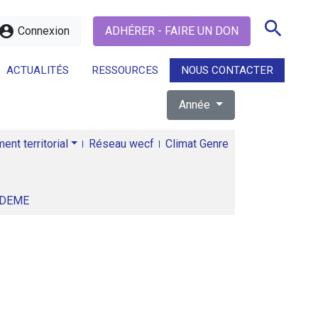
search
ccount_circle
Connexion
ADHÉRER - FAIRE UN DON
ACTUALITÉS
RESSOURCES
NOUS CONTACTER
Année
search
nt territorial
Réseau wecf
Climat Genre
ADEME